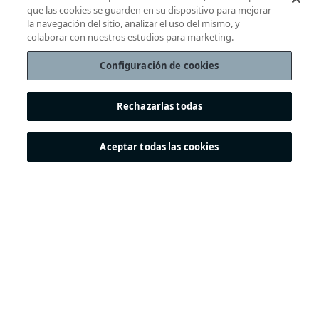
que las cookies se guarden en su dispositivo para mejorar
la navegación del sitio, analizar el uso del mismo, y
colaborar con nuestros estudios para marketing.
Configuración de cookies
Rechazarlas todas
Aceptar todas las cookies
THE INTERNATIONAL
FOOTBALL ASSOCIATION
BOARD
/ GUARDIANS OF