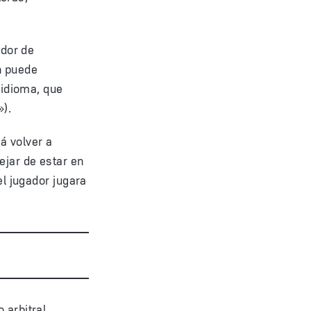
ador de
n puede
 idioma, que
»).
á volver a
ejar de estar en
el jugador jugara
 arbitral.