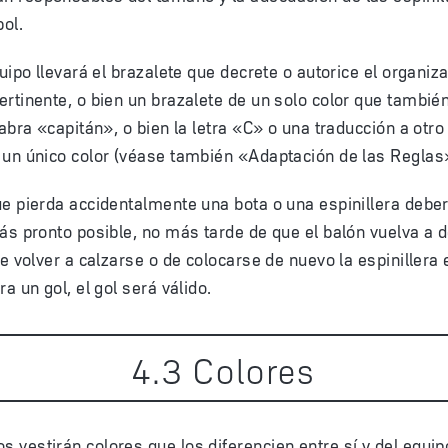
bol.
quipo llevará el brazalete que decrete o autorice el organiz
rtinente, o bien un brazalete de un solo color que tambié
labra «capitán», o bien la letra «C» o una traducción a otro
 un único color (véase también «Adaptación de las Reglas
e pierda accidentalmente una bota o una espinillera deber
ás pronto posible, no más tarde de que el balón vuelva a d
de volver a calzarse o de colocarse de nuevo la espinillera 
a un gol, el gol será válido.
4
.
3
Colores
s vestirán colores que los diferencien entre sí y del equipo