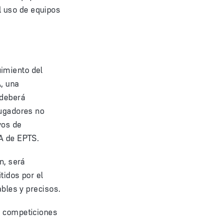
l uso de equipos
imiento del
A, una
 deberá
jugadores no
vos de
FA de EPTS.
n, será
tidos por el
ables y precisos.
e competiciones