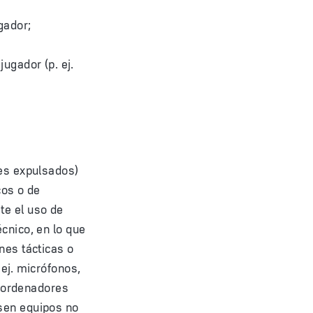
gador;
jugador (p. ej.
res expulsados)
cos o de
te el uso de
cnico, en lo que
nes tácticas o
 ej. micrófonos,
u ordenadores
usen equipos no