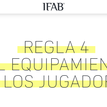
REGLA
4
L EQUIPAMIE
 LOS JUGADO