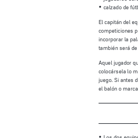
calzado de fút
El capitán del e
competiciones pe
incorporar la pa
también será de
Aquel jugador qu
colocársela lo m
juego. Si antes 
el balón o marcar
Los dos equipo