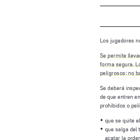
Los jugadores no
Se permite lleva
forma segura. Lo
peligrosos: no b
Se deberá inspec
de que entren en
prohibidos o pel
que se quite e
que salga del 
acatar la orde