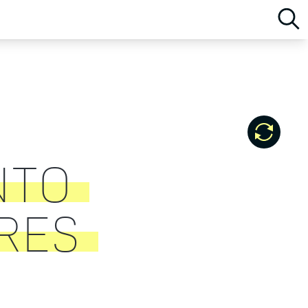
NTO
RES