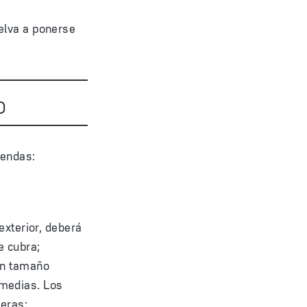
elva a ponerse
o
rendas:
exterior, deberá
e cubra;
 un tamaño
 medias. Los
leras;