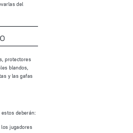
evarlas del
to
s, protectores
ales blandos,
as y las gafas
 estos deberán:
o los jugadores