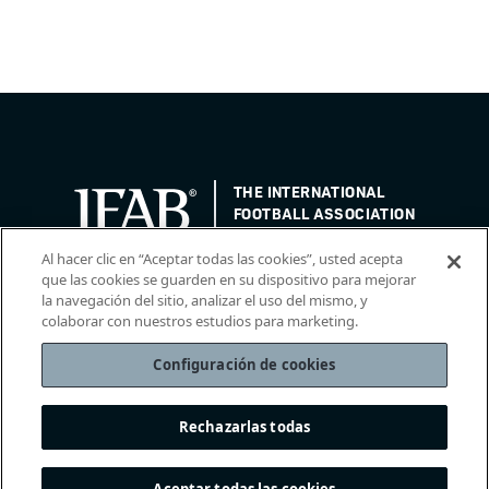
THE INTERNATIONAL
FOOTBALL ASSOCIATION
BOARD
/ GUARDIANS OF
THE LAWS OF THE GAME
Al hacer clic en “Aceptar todas las cookies”, usted acepta
que las cookies se guarden en su dispositivo para mejorar
la navegación del sitio, analizar el uso del mismo, y
colaborar con nuestros estudios para marketing.
Configuración de cookies
Rechazarlas todas
The IFAB
2026
®
|
Condiciones del servicio
|
Política de privacidad
|
Política de cookies
|