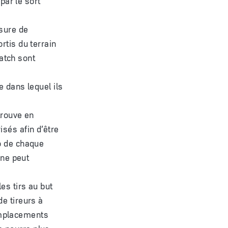
esure de
rtis du terrain
atch sont
e dans lequel ils
trouve en
isés afin d’être
ro de chaque
 ne peut
es tirs au but
de tireurs à
emplacements
e pourra plus