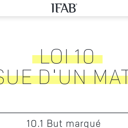
LOI
10
SUE D'UN MA
10
.
1
But marqué