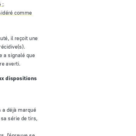
 ;
considéré comme
té, il reçoit une
écidive(s).
re a signalé que
re averti.
ux dispositions
es a déjà marqué
a série de tirs,
rs, l’épreuve se