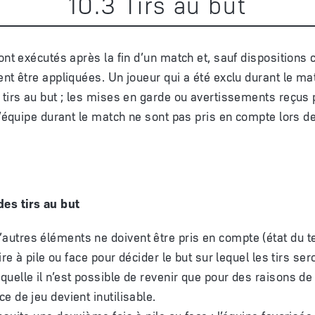
10
.
3
Tirs au but
ont exécutés après la fin d’un match et, sauf dispositions c
ent être appliquées. Un joueur qui a été exclu durant le ma
 tirs au but ; les mises en garde ou avertissements reçus 
 d’équipe durant le match ne sont pas pris en compte lors d
des tirs au but
autres éléments ne doivent être pris en compte (état du te
e tire à pile ou face pour décider le but sur lequel les tirs se
quelle il n’est possible de revenir que pour des raisons de 
ce de jeu devient inutilisable.
ensuite une deuxième fois à pile ou face : l’équipe favorisée 