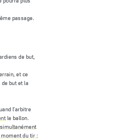
u même passage.
ardiens de but,
errain, et ce
 de but et la
uand l’arbitre
ent
le ballon.
it simultanément
 moment du tir :