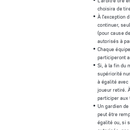
choisira de ti
À l’exception 
continuer, seu
(pour cause d
autorisés à par
Chaque équipe 
participeront a
Si, à la fin du
supériorité nu
à égalité avec
joueur retiré. 
participer aux 
Un gardien de 
peut être remp
égalité ou, s
autorisés, pa