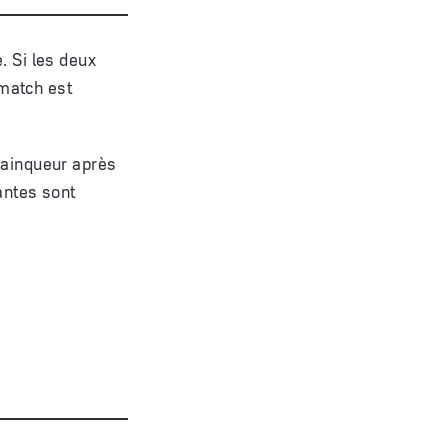
. Si les deux
match est
vainqueur après
antes sont