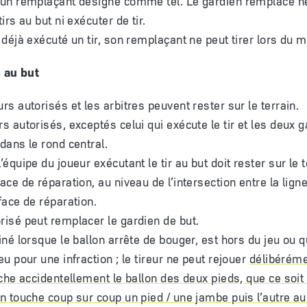
tirs au but ni exécuter de tir.
a déjà exécuté un tir, son remplaçant ne peut tirer lors d
s au but
rs autorisés et les arbitres peuvent rester sur le terrain.
s autorisés, exceptés celui qui exécute le tir et les deux g
 dans le rond central.
’équipe du joueur exécutant le tir au but doit rester sur le t
ace de réparation, au niveau de l’intersection entre la ligne
face de réparation.
risé peut remplacer le gardien de but.
iné lorsque le ballon arrête de bouger, est hors du jeu ou q
eu pour une infraction ; le tireur ne peut rejouer
délibérém
ouche accidentellement le ballon des deux pieds, que ce so
on touche coup sur coup un pied / une jambe puis l’autre au