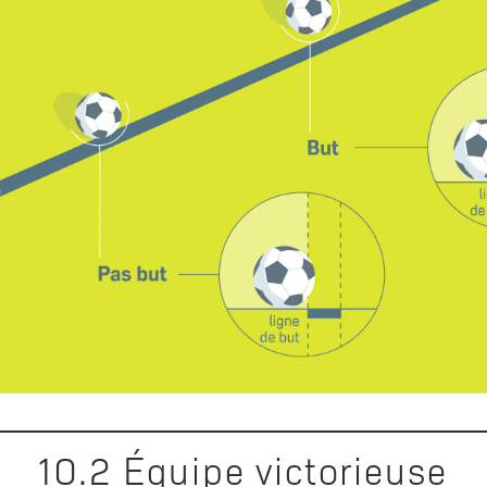
10
.
2
Équipe victorieuse