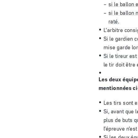
si le ballon 
si le ballon 
raté.
L’arbitre consi
Si le gardien c
mise garde lor
Si le tireur e
le tir doit êtr
Les deux équip
mentionnées c
Les tirs sont 
Si, avant que l
plus de buts q
l’épreuve n’es
Si les deux équ