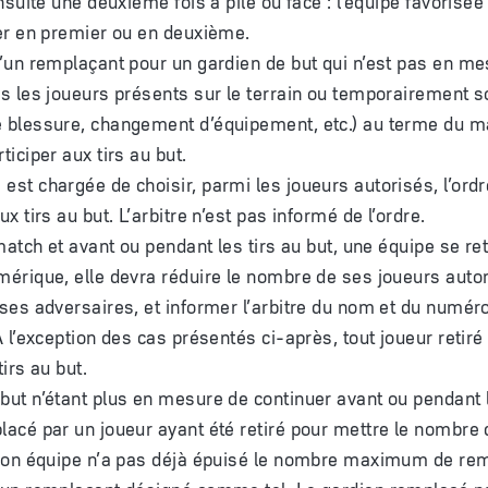
rer en premier ou en deuxième.
d’un remplaçant pour un gardien de but qui n’est pas en m
ls les joueurs présents sur le terrain ou temporairement so
e blessure, changement d’équipement, etc.) au terme du m
ticiper aux tirs au but.
est chargée de choisir, parmi les joueurs autorisés, l’ordr
ux tirs au but. L’arbitre n’est pas informé de l’ordre.
 match et avant ou pendant les tirs au but, une équipe se re
mérique, elle devra réduire le nombre de ses joueurs autor
 ses adversaires, et informer l’arbitre du nom et du numé
À l’exception des cas présentés ci-après, tout joueur retiré
tirs au but.
but n’étant plus en mesure de continuer avant ou pendant l
lacé par un joueur ayant été retiré pour mettre le nombre 
i son équipe n’a pas déjà épuisé le nombre maximum de r
r un remplaçant désigné comme tel. Le gardien remplacé n