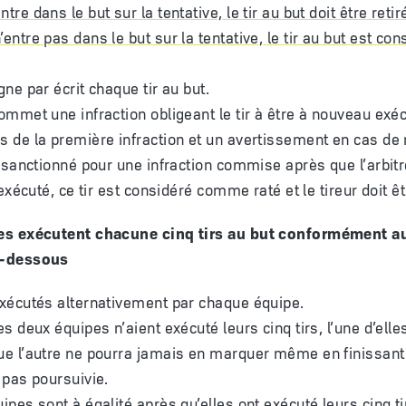
entre dans le but sur la tentative, le tir au but doit être retiré
n’entre pas dans le but sur la tentative, le tir au but est 
gne par écrit chaque tir au but.
ommet une infraction obligeant le tir à être à nouveau exécu
s de la première infraction et un avertissement en cas de r
st sanctionné pour une infraction commise après que l’arbit
e exécuté, ce tir est considéré comme raté et le tireur doit êt
es exécutent chacune cinq tirs au but conformément a
i-dessous
exécutés alternativement par chaque équipe.
es deux équipes n’aient exécuté leurs cinq tirs, l’une d’ell
ue l’autre ne pourra jamais en marquer même en finissant s
t pas poursuivie.
ipes sont à égalité après qu’elles ont exécuté leurs cinq ti