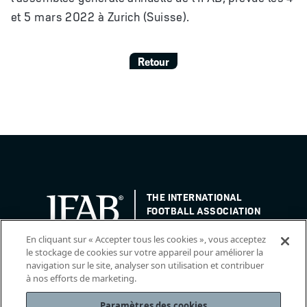
et 5 mars 2022 à Zurich (Suisse).
Retour
THE INTERNATIONAL
FOOTBALL ASSOCIATION
BOARD
/ GUARDIANS OF
THE LAWS OF THE GAME
En cliquant sur « Accepter tous les cookies », vous acceptez
le stockage de cookies sur votre appareil pour améliorer la
navigation sur le site, analyser son utilisation et contribuer
à nos efforts de marketing.
Paramètres des cookies