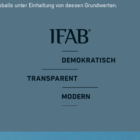
sballs unter Einhaltung von dessen Grundwerten.