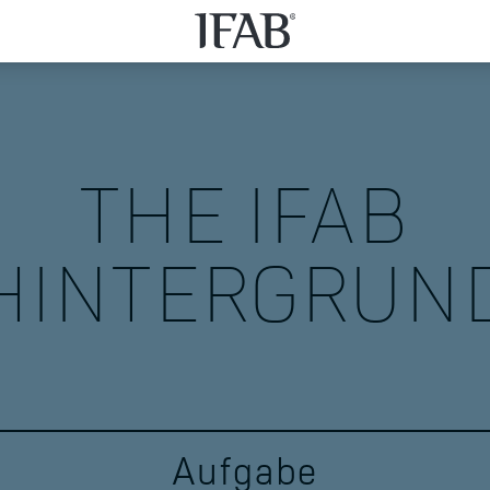
THE IFAB

HINTERGRUN
Aufgabe