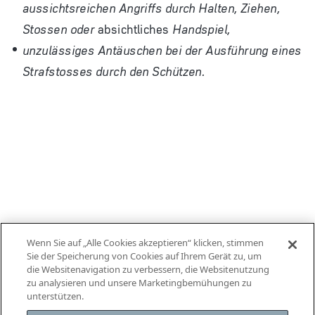
aussichtsreichen Angriffs durch Halten, Ziehen,
absichtliches
Stossen oder
Handspiel,
unzulässiges Antäuschen bei der Ausführung eines
Strafstosses durch den Schützen.
Wenn Sie auf „Alle Cookies akzeptieren“ klicken, stimmen
Sie der Speicherung von Cookies auf Ihrem Gerät zu, um
die Websitenavigation zu verbessern, die Websitenutzung
zu analysieren und unsere Marketingbemühungen zu
unterstützen.