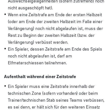
Auswechselgelegenheiten (sofern zutreffend) noch
nicht ausgeschöpft hat).
Wenn eine Zeitstrafe am Ende der ersten Halbzeit
(oder am Ende der zweiten Halbzeit im Falle einer
Verlängerung) noch nicht abgelaufen ist, muss der
Rest zu Beginn der zweiten Halbzeit (bzw. der
Verlängerung) verbüsst werden.
Ein Spieler, dessen Zeitstrafe am Ende des Spiels
noch nicht abgelaufen ist, darf am
Elfmeterschiessen teilnehmen.
Aufenthalt während einer Zeitstrafe
Ein Spieler muss eine Zeitstrafe innerhalb der
technischen Zone (sofern vorhanden) oder beim
Trainer/technischen Stab seines Teams verbüssen,
es sei denn, er hält sich für den weiteren Einsatz