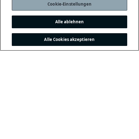
Cookie-Einstellungen
Alle ablehnen
Alle Cookies akzeptieren
THE INTERNATIONAL
FOOTBALL ASSOCIATION
BOARD
/ GUARDIANS OF
THE LAWS OF THE GAME