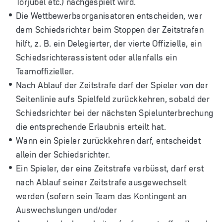
Torjubel etc.) nachgespielt wird.
Die Wettbewerbsorganisatoren entscheiden, wer
dem Schiedsrichter beim Stoppen der Zeitstrafen
hilft, z. B. ein Delegierter, der vierte Offizielle, ein
Schiedsrichterassistent oder allenfalls ein
Teamoffizieller.
Nach Ablauf der Zeitstrafe darf der Spieler von der
Seitenlinie aufs Spielfeld zurückkehren, sobald der
Schiedsrichter bei der nächsten Spielunterbrechung
die entsprechende Erlaubnis erteilt hat.
Wann ein Spieler zurückkehren darf, entscheidet
allein der Schiedsrichter.
Ein Spieler, der eine Zeitstrafe verbüsst, darf erst
nach Ablauf seiner Zeitstrafe ausgewechselt
werden (sofern sein Team das Kontingent an
Auswechslungen und/oder