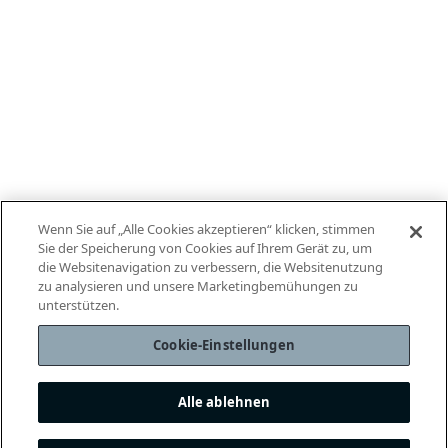
Entscheidung darf nur aus Sicherheitsgründen oder
wegen der Unbespielbarkeit des Spielfelds
geändert werden.
Der Schiedsrichter wirft erneut eine Münze, und der
Sieger des Münzwurfs entscheidet, ob sein Team
den ersten oder den zweiten Elfmeter schiesst.
Nur die Spieler, die am Ende des Spiels auf dem
Spielfeld stehen oder das Spielfeld kurzzeitig
verlassen haben (wegen einer Verletzung, zur
Wenn Sie auf „Alle Cookies akzeptieren“ klicken, stimmen
Sie der Speicherung von Cookies auf Ihrem Gerät zu, um
Berichtigung der Ausrüstung etc.), dürfen am
die Websitenavigation zu verbessern, die Websitenutzung
Elfmeterschiessen teilnehmen. Einzige Ausnahme
zu analysieren und unsere Marketingbemühungen zu
unterstützen.
ist der Spieler, der für einen Torhüter, der das Spiel
nicht fortsetzen kann, eingewechselt wird.
Cookie-Einstellungen
Jedes Team bestimmt selbst, in welcher
Reihenfolge die teilnahmeberechtigten Spieler die
Alle ablehnen
Elfmeter schiessen. Der Schiedsrichter wird nicht