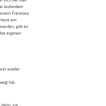
bei laufendem
 einem Freistoss
gehens am
 werden, gibt es
 des eigenen
erst wieder
wegt hat.
 denn, sie