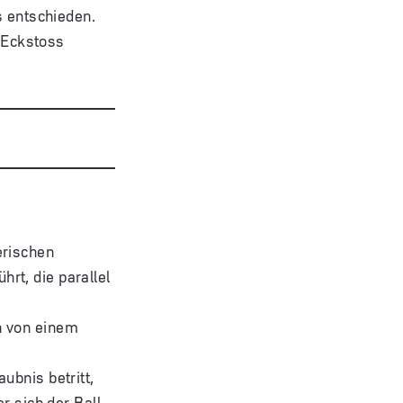
s entschieden.
f Eckstoss
erischen
rt, die parallel
n von einem
ubnis betritt,
r sich der Ball