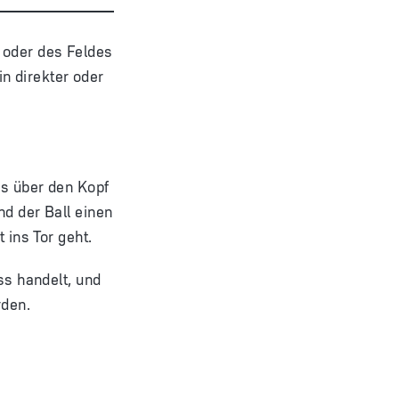
 oder des Feldes
n direkter oder
ms über den Kopf
nd der Ball einen
 ins Tor geht.
ss handelt, und
rden.