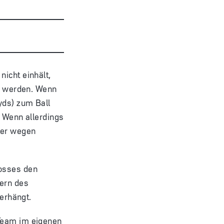
icht einhält,
en werden. Wenn
yds) zum Ball
. Wenn allerdings
 er wegen
tosses den
lern des
verhängt.
 Team im eigenen