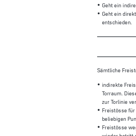
Geht ein indir
Geht ein direk
entschieden.
Sämtliche Freis
indirekte Frei
Torraum. Diese
zur Torlinie ver
Freistösse fü
beliebigen Pu
Freistösse weg
wieder betritt