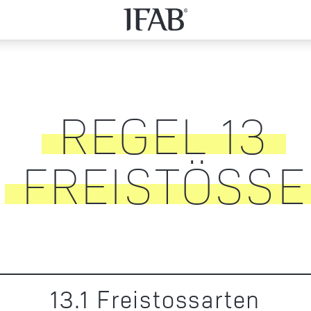
REGEL
13
FREISTÖSSE
13
.
1
Freistossarten