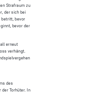
den Strafraum zu
, der sich bei
betritt, bevor
eginnt, bevor der
all erneut
toss verhängt.
andspielvergehen
ums des
 der Torhüter. In