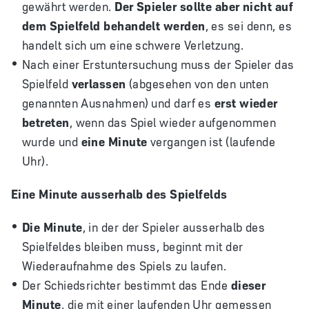
gewährt werden.
Der Spieler sollte aber nicht auf
dem Spielfeld behandelt werden
, es sei denn, es
handelt sich um eine schwere Verletzung.
Nach einer Erstuntersuchung muss der Spieler das
Spielfeld
verlassen
(abgesehen von den unten
genannten Ausnahmen) und darf es
erst wieder
betreten
, wenn das Spiel wieder aufgenommen
wurde und
eine Minute
vergangen ist (laufende
Uhr).
Eine Minute ausserhalb des Spielfelds
Die Minute
, in der der Spieler ausserhalb des
Spielfeldes bleiben muss, beginnt mit der
Wiederaufnahme des Spiels zu laufen.
Der Schiedsrichter bestimmt das Ende
dieser
Minute
, die mit einer laufenden Uhr gemessen