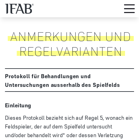
ANMERKUNGEN UND
REGELVARIANTEN
Protokoll für Behandlungen und
Untersuchungen ausserhalb des Spielfelds
Einleitung
Dieses Protokoll bezieht sich auf Regel 5, wonach ein
Feldspieler, der auf dem Spielfeld untersucht
und/oder behandelt wird* oder dessen Verletzung