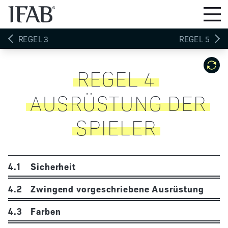
REGEL
3
REGEL
5
REGEL
4
AUSRÜSTUNG DER
SPIELER
4
.
1
Sicherheit
Spieler dürfen keine gefährliche Ausrüstung
4
.
2
Zwingend vorgeschriebene Ausrüstung
verwenden oder tragen.
Die zwingend vorgeschriebene Ausrüstung eines
4
.
3
Farben
Spielers besteht aus den folgenden einzelnen
Accessoires sind erlaubt, sofern sie ungefährlich sind